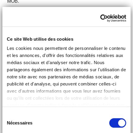
MOB.
VOIR LES TARIFS
Ce site Web utilise des cookies
WIFI
Les cookies nous permettent de personnaliser le contenu
et les annonces, d'offrir des fonctionnalités relatives aux
médias sociaux et d'analyser notre trafic. Nous
QUEEN SIZE BED
partageons également des informations sur l'utilisation de
notre site avec nos partenaires de médias sociaux, de
publicité et d'analyse, qui peuvent combiner celles-ci
BUREAU & COFFRE FORT
avec d'autres informations que vous leur avez fournies
ou qu'ils ont collectées lors de votre utilisation de leurs
COSMÉTIQUES BIO
services. Comme indiqué dans
la politique relative aux
cookies
, vous consentez au dépôt des cookies en
Sélection
cliquant sur « tout autoriser » ; vous refusez ce dépôt de
Nécessaires
du
cookies (sauf cookies nécessaires) en cliquant sur « tout
consentement