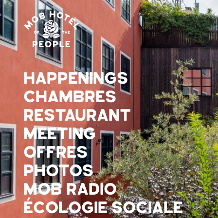
HAPPENINGS
CHAMBRES
RESTAURANT
MEETING
OFFRES
PHOTOS
MOB RADIO
ÉCOLOGIE SOCIALE