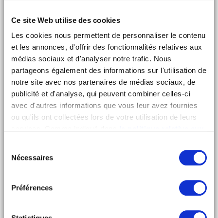
Ce site Web utilise des cookies
ICI, AILLEURS
Les cookies nous permettent de personnaliser le contenu
et les annonces, d'offrir des fonctionnalités relatives aux
médias sociaux et d'analyser notre trafic. Nous
partageons également des informations sur l'utilisation de
notre site avec nos partenaires de médias sociaux, de
publicité et d'analyse, qui peuvent combiner celles-ci
avec d'autres informations que vous leur avez fournies
ou qu'ils ont collectées lors de votre utilisation de leurs
services. Comme indiqué dans
la politique relative aux
cookies
, vous consentez au dépôt des cookies en
Sélection
cliquant sur « tout autoriser » ; vous refusez ce dépôt de
Nécessaires
du
cookies (sauf cookies nécessaires) en cliquant sur « tout
consentement
refuser ». Vous avez également la possibilité de
paramétrer vos choix en fonction de la finalité des
Préférences
cookies puis de les confirmer en cliquant sur le bouton «
autoriser ma sélection ». Vous pouvez retirer votre
Statistiques