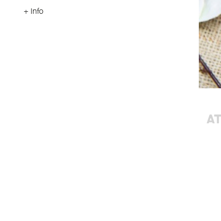
+ Info
AT