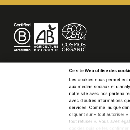
BECOME MOB
Ce site Web utilise des cooki
Les cookies nous permettent de
MOB HOTEL se développe en un véritable mouvement co
aux médias sociaux et d'analys
Vous souhaitez créer votre MOB HOTEL et prendre part 
notre site avec nos partenaire
mouvement,
avec d'autres informations que 
écrivez-nous et racontez nous votre projet, nous vous d
services. Comme indiqué da
faire.
cliquant sur « tout autoriser 
becomemob@mobhotel.com
tout refuser ». Vous avez égal
cookies puis de les confirmer 