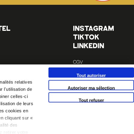
TEL
INSTAGRAM
TIKTOK
LINKEDIN
CGV
Mentions légales
Tout autoriser
 à pieds
alités relatives
 à pieds
Autoriser ma sélection
l'utilisation de
iner celles-ci
Tout refuser
lisation de leurs
es cookies en
n cliquant sur «
alité des
 retirer votre