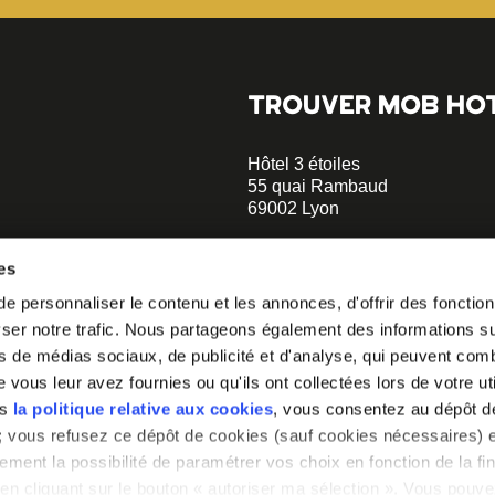
TROUVER MOB HO
Hôtel 3 étoiles
55 quai Rambaud
69002 Lyon
+33 4 58 55 55 88
es
Musée des Confluences à 5 min
 personnaliser le contenu et les annonces, d'offrir des fonctionn
opératif.
Le Sucre et la Sucrière à 2 min
er notre trafic. Nous partageons également des informations sur 
à notre
hellolyon@mobhotel.com
s de médias sociaux, de publicité et d'analyse, qui peuvent comb
vous leur avez fournies ou qu'ils ont collectées lors de votre uti
irons comment
ns
la politique relative aux cookies
, vous consentez au dépôt d
» ; vous refusez ce dépôt de cookies (sauf cookies nécessaires) e
ement la possibilité de paramétrer vos choix en fonction de la fin
en cliquant sur le bouton « autoriser ma sélection ». Vous pouvez