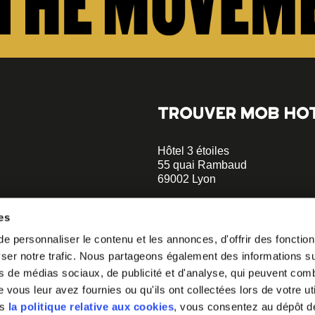
TROUVER MOB HO
Hôtel 3 étoiles
55 quai Rambaud
69002 Lyon
+33 4 58 55 55 88
es
Musée des Confluences à 5 min
 personnaliser le contenu et les annonces, d'offrir des fonctionn
opératif.
Le Sucre et la Sucrière à 2 min
er notre trafic. Nous partageons également des informations sur 
à notre
hellolyon@mobhotel.com
s de médias sociaux, de publicité et d'analyse, qui peuvent comb
vous leur avez fournies ou qu'ils ont collectées lors de votre uti
irons comment
ns
la politique relative aux cookies
, vous consentez au dépôt d