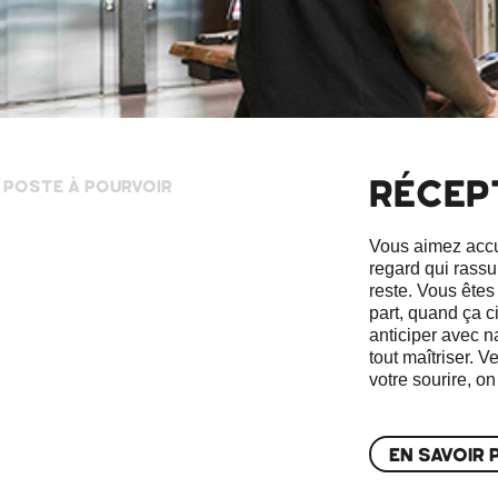
RÉCEP
1 POSTE À POURVOIR
Vous aimez accue
regard qui rassu
reste. Vous êtes
part, quand ça ci
anticiper avec n
tout maîtriser. 
votre sourire, o
EN SAVOIR 