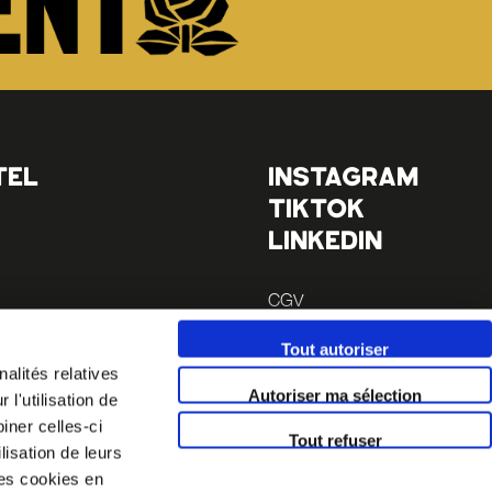
TEL
INSTAGRAM
TIKTOK
LINKEDIN
CGV
Mentions légales
Tout autoriser
 à pieds
alités relatives
 à pieds
Autoriser ma sélection
l'utilisation de
iner celles-ci
Tout refuser
lisation de leurs
es cookies en