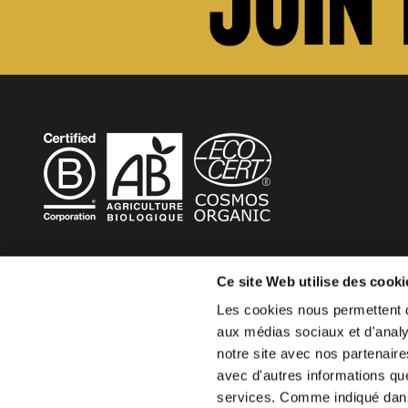
BECOME MOB
Ce site Web utilise des cooki
Les cookies nous permettent de
MOB HOTEL se développe en un véritable mouvement co
aux médias sociaux et d'analys
Vous souhaitez créer votre MOB HOTEL et prendre part 
notre site avec nos partenaire
mouvement,
avec d'autres informations que 
écrivez-nous et racontez nous votre projet, nous vous d
services. Comme indiqué da
faire.