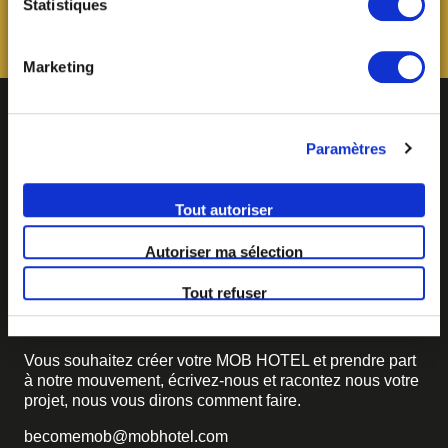
Statistiques
consentement à tout moment via notre outil de
paramétrage des cookies, disponible dans notre politique
relative aux cookies sous l’onglet « mentions légales ».
Marketing
Paramètres
Tout autoriser
Autoriser ma sélection
BECOME MOB
Tout refuser
MOB HOTEL se développe en un véritable mouvement
coopératif.
Vous souhaitez créer votre MOB HOTEL et prendre part
à notre mouvement,
écrivez-nous et racontez nous votre
projet, nous vous dirons comment faire.
becomemob@mobhotel.com