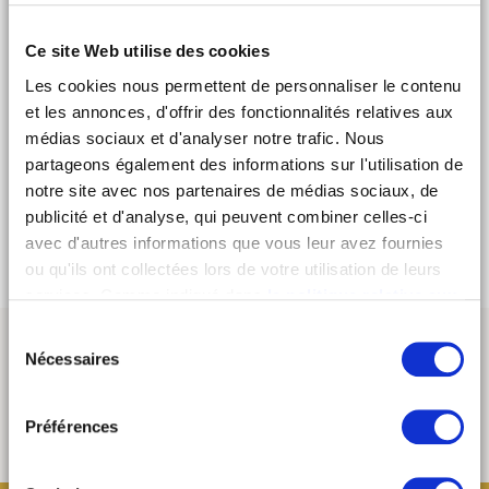
diplôme de professeur Pilates (tapis et machine),
Sébastien Laplanche assurera des séances de Pilates
Ce site Web utilise des cookies
tout en transmettant son savoir sur le corps et l'anatomie.
Les cookies nous permettent de personnaliser le contenu
Sans réservation.
et les annonces, d'offrir des fonctionnalités relatives aux
Pour tout renseignement : 06 12 18 13 74
médias sociaux et d'analyser notre trafic. Nous
cbastien.laplanche@orange.fr
partageons également des informations sur l'utilisation de
1 cours : 15 €
notre site avec nos partenaires de médias sociaux, de
5 cours : 60 €
publicité et d'analyse, qui peuvent combiner celles-ci
Illimité : 100 €
avec d'autres informations que vous leur avez fournies
ou qu'ils ont collectées lors de votre utilisation de leurs
services. Comme indiqué dans
la politique relative aux
cookies
, vous consentez au dépôt des cookies en
Sélection
cliquant sur « tout autoriser » ; vous refusez ce dépôt de
Nécessaires
du
cookies (sauf cookies nécessaires) en cliquant sur « tout
consentement
refuser ». Vous avez également la possibilité de
paramétrer vos choix en fonction de la finalité des
Préférences
cookies puis de les confirmer en cliquant sur le bouton «
autoriser ma sélection ». Vous pouvez retirer votre