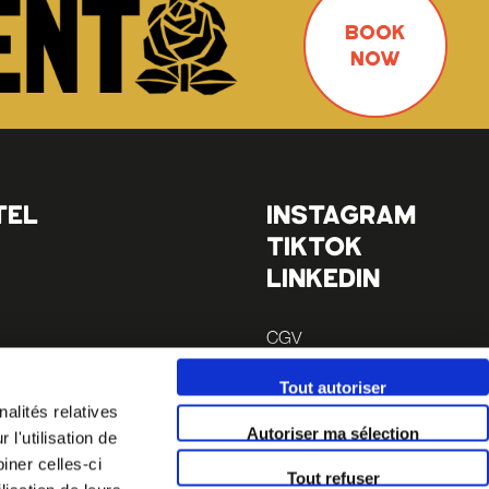
BOOK
NOW
TEL
INSTAGRAM
TIKTOK
LINKEDIN
CGV
Mentions légales
Tout autoriser
 à pieds
alités relatives
 à pieds
Autoriser ma sélection
l'utilisation de
iner celles-ci
Tout refuser