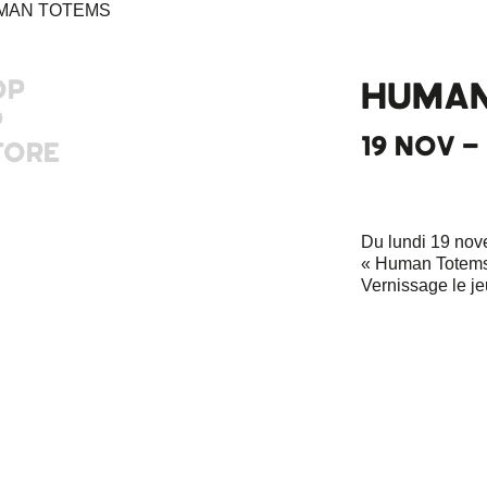
OP
HUMAN
P
19 NOV -
TORE
Du lundi 19 nov
« Human Totems 
Vernissage le je