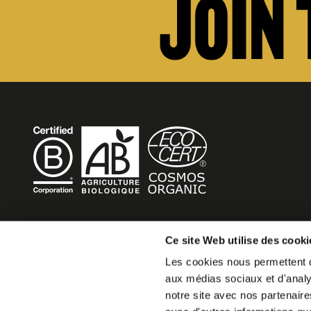
BECOME MOB
Ce site Web utilise des cooki
Les cookies nous permettent de
MOB HOTEL se développe en un véritable mouvement co
aux médias sociaux et d'analys
Vous souhaitez créer votre MOB HOTEL et prendre part 
notre site avec nos partenaire
mouvement,