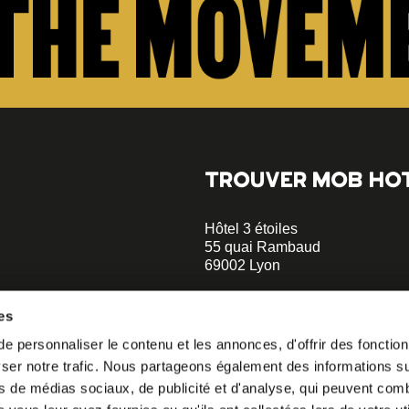
TROUVER MOB HO
Hôtel 3 étoiles
55 quai Rambaud
69002 Lyon
+33 4 58 55 55 88
es
Musée des Confluences à 5 min
 personnaliser le contenu et les annonces, d'offrir des fonctionn
opératif.
Le Sucre et la Sucrière à 2 min
er notre trafic. Nous partageons également des informations sur 
à notre
hellolyon@mobhotel.com
s de médias sociaux, de publicité et d'analyse, qui peuvent comb