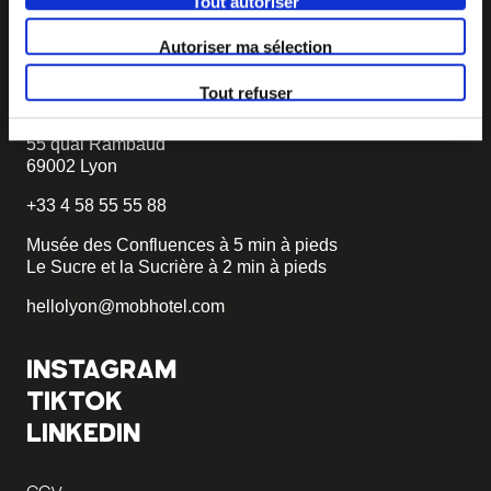
Tout autoriser
becomemob@mobhotel.com
Autoriser ma sélection
TROUVER MOB HOTEL
Tout refuser
Hôtel 3 étoiles
55 quai Rambaud
69002 Lyon
+33 4 58 55 55 88
Musée des Confluences à 5 min à pieds
Le Sucre et la Sucrière à 2 min à pieds
hellolyon@mobhotel.com
INSTAGRAM
TIKTOK
LINKEDIN