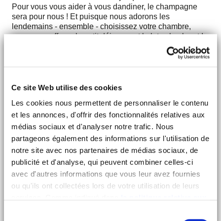
Pour vous vous aider à vous dandiner, le champagne
sera pour nous ! Et puisque nous adorons les
lendemains - ensemble - choisissez votre chambre,
nous vous offrons le petit déjeuner et le late check-out !
DÉTAILS DE L'OFFRE
Ce site Web utilise des cookies
Offre valable dans la nuit du 31 décembre 2018 au 1er
janvier 2019
Les cookies nous permettent de personnaliser le contenu
et les annonces, d'offrir des fonctionnalités relatives aux
La MOB + diner du réveillon à 319€ pour 2 personnes
médias sociaux et d'analyser notre trafic. Nous
La MASTER MOB + diner du réveillon à 379€ pour 2
partageons également des informations sur l'utilisation de
personnes
Petit déjeuner, bouteille de champagne et late check-out
notre site avec nos partenaires de médias sociaux, de
offerts
publicité et d'analyse, qui peuvent combiner celles-ci
avec d'autres informations que vous leur avez fournies
Offre réservée à une clientèle individuelle (hors groupe), ne
ou qu'ils ont collectées lors de votre utilisation de leurs
pouvant être cumulée à d'autres avantages ou offres
services. Comme indiqué dans
la politique relative aux
spéciales.
cookies
, vous consentez au dépôt des cookies en
Sélection