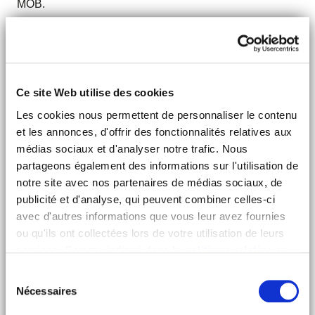
MOB.
VOIR LES TARIFS
Ce site Web utilise des cookies
WIFI
Les cookies nous permettent de personnaliser le contenu
et les annonces, d'offrir des fonctionnalités relatives aux
médias sociaux et d'analyser notre trafic. Nous
QUEEN SIZE BED
partageons également des informations sur l'utilisation de
notre site avec nos partenaires de médias sociaux, de
publicité et d'analyse, qui peuvent combiner celles-ci
BUREAU & COFFRE FORT
avec d'autres informations que vous leur avez fournies
ou qu'ils ont collectées lors de votre utilisation de leurs
COSMÉTIQUES BIO
services. Comme indiqué dans
la politique relative aux
cookies
, vous consentez au dépôt des cookies en
Sélection
cliquant sur « tout autoriser » ; vous refusez ce dépôt de
Nécessaires
du
cookies (sauf cookies nécessaires) en cliquant sur « tout
consentement