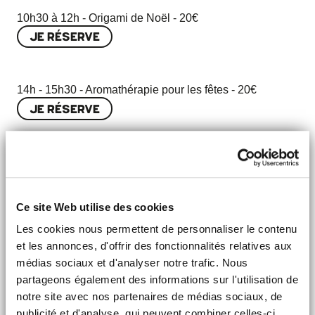
10h30 à 12h - Origami de Noël - 20€
JE RÉSERVE
14h - 15h30 - Aromathérapie pour les fêtes - 20€
JE RÉSERVE
16h - 17h30 - Suspension de Noël upcyclée, pour les 6-
12 ans - 13€
JE RÉSERVE
Ce site Web utilise des cookies
Les cookies nous permettent de personnaliser le contenu
et les annonces, d'offrir des fonctionnalités relatives aux
19h - 20h30 - Apéro origami de Noël - 20€
médias sociaux et d'analyser notre trafic. Nous
JE RÉSERVE
partageons également des informations sur l'utilisation de
notre site avec nos partenaires de médias sociaux, de
Dimanche 16 :
publicité et d'analyse, qui peuvent combiner celles-ci