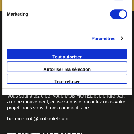
paramétrage des cookies, disponible dans notre politique
relative aux cookies sous l’onglet « mentions légales ».
Marketing
Paramètres
Tout autoriser
BECOME MOB
Autoriser ma sélection
MOB HOTEL se développe en un véritable mouvement
Tout refuser
coopératif.
Vous souhaitez créer votre MOB HOTEL et prendre part
à notre mouvement,
écrivez-nous et racontez nous votre
projet, nous vous dirons comment faire.
becomemob@mobhotel.com