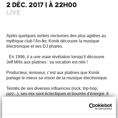
2 DÉC. 2017 | À 22H00
LIVE
Après quelques sorties nocturnes des plus agitées au
mythique club l'An-fer, Konik découvre la musique
électronique et ses DJ phares.
En 1996, il a une vraie révélation lorsqu'il découvre
Jeff Mills aux platines : sa vocation est née !
Producteur, remixeur, c’est aux platines que Konik
partage le mieux sa vision de la musique électronique.
Teintés de ses diverses influences (rock, trip-hop,
jazz...), ses mix sont éclectiques et bourrés d'énergie. Il
s'est produit un peu partout en France et a partagé les
platines aux côtés de Jeff Mills, Juan Maclean, Dj Deep,
Marcelus, Dj Bone, P.Moore, Birth Of Frequency, Lowris,
ou encore Pit Spector, etc.