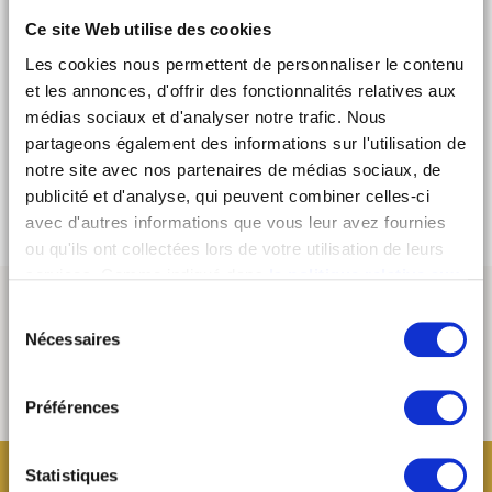
Ce site Web utilise des cookies
Konik est membre du collectif Risk qui anime les nuits
électroniques depuis plus de 13 ans à travers les
Les cookies nous permettent de personnaliser le contenu
soirées RISK party, PiXMiX et Le SIRK Festival
et les annonces, d'offrir des fonctionnalités relatives aux
notamment.
médias sociaux et d'analyser notre trafic. Nous
> Mixcloud
partageons également des informations sur l'utilisation de
> Soundcloud
notre site avec nos partenaires de médias sociaux, de
> Instagram
publicité et d'analyse, qui peuvent combiner celles-ci
avec d'autres informations que vous leur avez fournies
ou qu'ils ont collectées lors de votre utilisation de leurs
services. Comme indiqué dans
la politique relative aux
cookies
, vous consentez au dépôt des cookies en
Sélection
cliquant sur « tout autoriser » ; vous refusez ce dépôt de
Nécessaires
du
cookies (sauf cookies nécessaires) en cliquant sur « tout
consentement
refuser ». Vous avez également la possibilité de
paramétrer vos choix en fonction de la finalité des
Préférences
cookies puis de les confirmer en cliquant sur le bouton «
autoriser ma sélection ». Vous pouvez retirer votre
Statistiques
consentement à tout moment via notre outil de