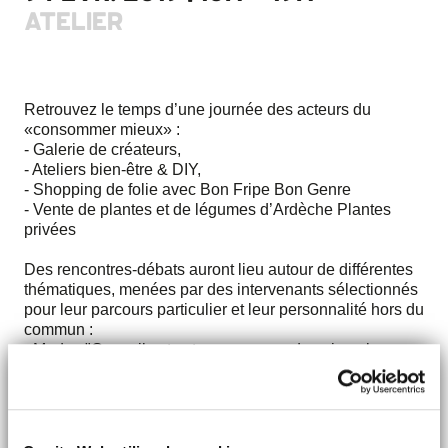
ATELIER
Retrouvez le temps d’une journée des acteurs du
«consommer mieux» :
- Galerie de créateurs,
- Ateliers bien-être & DIY,
- Shopping de folie avec Bon Fripe Bon Genre
- Vente de plantes et de légumes d’Ardèche Plantes
privées
Des rencontres-débats auront lieu autour de différentes
thématiques, menées par des intervenants sélectionnés
pour leur parcours particulier et leur personnalité hors du
commun :
- Mode : "Conseils et astuces pour un dressing plus
responsable"
- Déco : "Slow déco : cette tendance positive qui fait du
bien"
- Food : "A quoi ressemblera l'assiette de demain ?"