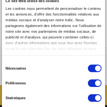
- Voyage : "L'art de voyager : expériences uniques en
Ce site Web utilise des cookies
pleine conscience"
Les cookies nous permettent de personnaliser le contenu
- Bien-être : "La beauté au naturel : Comment bien
et les annonces, d'offrir des fonctionnalités relatives aux
choisir nos cosmétiques ?"
médias sociaux et d'analyser notre trafic. Nous
Pour en savoir plus :
partageons également des informations sur l'utilisation de
https://www.facebook.com/events/1999344990114168/
notre site avec nos partenaires de médias sociaux, de
publicité et d'analyse, qui peuvent combiner celles-ci
avec d'autres informations que vous leur avez fournies
ou qu'ils ont collectées lors de votre utilisation de leurs
services. Comme indiqué dans
la politique relative aux
cookies
, vous consentez au dépôt des cookies en
Sélection
cliquant sur « tout autoriser » ; vous refusez ce dépôt de
Nécessaires
du
cookies (sauf cookies nécessaires) en cliquant sur « tout
consentement
refuser ». Vous avez également la possibilité de
paramétrer vos choix en fonction de la finalité des
Préférences
cookies puis de les confirmer en cliquant sur le bouton «
autoriser ma sélection ». Vous pouvez retirer votre
Statistiques
consentement à tout moment via notre outil de
paramétrage des cookies, disponible dans notre politique