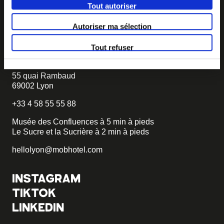
projet, nous vous dirons comment faire.
Tout autoriser
becomemob@mobhotel.com
Autoriser ma sélection
TROUVER MOB HOTEL
Tout refuser
Hôtel 3 étoiles
55 quai Rambaud
69002 Lyon
+33 4 58 55 55 88
Musée des Confluences à 5 min à pieds
Le Sucre et la Sucrière à 2 min à pieds
hellolyon@mobhotel.com
INSTAGRAM
TIKTOK
LINKEDIN