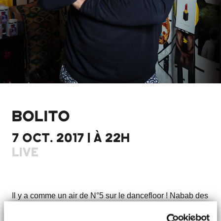
BOLITO
7 OCT. 2017 | À 22H
LIVE
Il y a comme un air de N°5 sur le dancefloor ! Nabab des
warm-up des soirées Garçons Sauvage, grand officier
du son qui fait bouger, il n'est pas rare de voir de larges