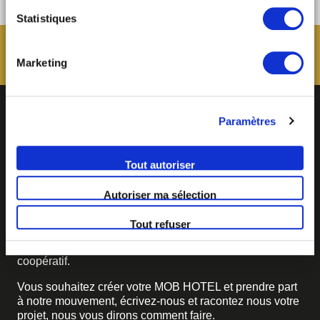
autoriser ma sélection ». Vous pouvez retirer votre
Statistiques
consentement à tout moment via notre outil de
paramétrage des cookies, disponible dans notre politique
relative aux cookies sous l’onglet « mentions légales ».
Marketing
Paramètres
Tout autoriser
Autoriser ma sélection
BECOME MOB
Tout refuser
MOB HOTEL se développe en un véritable mouvement
coopératif.
Vous souhaitez créer votre MOB HOTEL et prendre part
à notre mouvement,
écrivez-nous et racontez nous votre
projet, nous vous dirons comment faire.