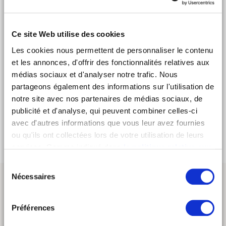
colliers d'or pendre à son cou.
Bolito dégage l'émotion brute d'un Dj sans notion de bon
Ce site Web utilise des cookies
ou mauvais goût.
Les cookies nous permettent de personnaliser le contenu
Pas puriste pour un sou, il adore la synth-pop française,
et les annonces, d'offrir des fonctionnalités relatives aux
les soundtracks des films érotiques 70's, l'électro qui
médias sociaux et d'analyser notre trafic. Nous
tabasse et la disco flamboyante ambiance Paradise
Garage.
partageons également des informations sur l'utilisation de
notre site avec nos partenaires de médias sociaux, de
> Instagram
publicité et d'analyse, qui peuvent combiner celles-ci
avec d'autres informations que vous leur avez fournies
ou qu'ils ont collectées lors de votre utilisation de leurs
services. Comme indiqué dans
la politique relative aux
cookies
, vous consentez au dépôt des cookies en
Sélection
cliquant sur « tout autoriser » ; vous refusez ce dépôt de
Nécessaires
du
cookies (sauf cookies nécessaires) en cliquant sur « tout
consentement
refuser ». Vous avez également la possibilité de
paramétrer vos choix en fonction de la finalité des
Préférences
cookies puis de les confirmer en cliquant sur le bouton «