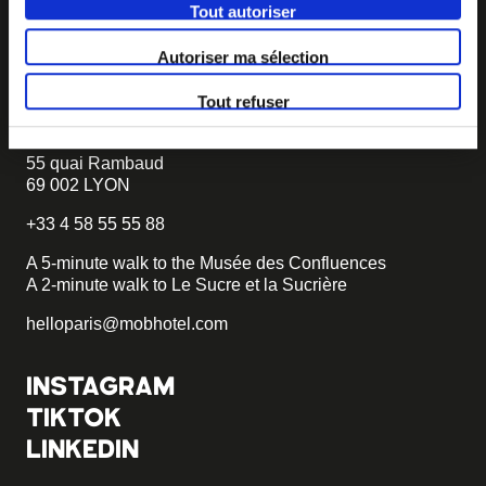
project, we will tell you how to become MOB.
Tout autoriser
becomemob@mobhotel.com
Autoriser ma sélection
FIND MOB HOTEL
Tout refuser
3-star Hotel
55 quai Rambaud
69 002 LYON
+33 4 58 55 55 88
A 5-minute walk to the Musée des Confluences
A 2-minute walk to Le Sucre et la Sucrière
helloparis@mobhotel.com
INSTAGRAM
TIKTOK
LINKEDIN