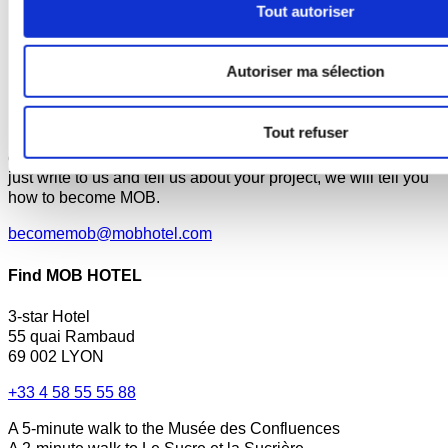
Tout autoriser
Become MOB
Autoriser ma sélection
MOB HOTEL is growing into a cooperative movement
Tout refuser
If you want to create your own MOB HOTEL and belong to
our movement,
just write to us and tell us about your project, we will tell you
how to become MOB.
becomemob@mobhotel.com
Find MOB HOTEL
3-star Hotel
55 quai Rambaud
69 002 LYON
+33 4 58 55 55 88
A 5-minute walk to the Musée des Confluences