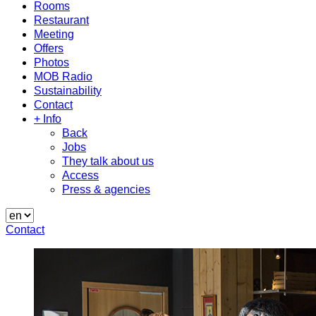
Rooms
Restaurant
Meeting
Offers
Photos
MOB Radio
Sustainability
Contact
+ Info
Back
Jobs
They talk about us
Access
Press & agencies
Contact