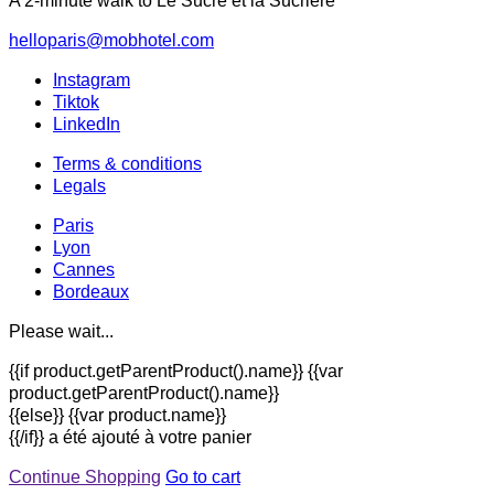
A 2-minute walk to Le Sucre et la Sucrière
helloparis@mobhotel.com
Instagram
Tiktok
LinkedIn
Terms & conditions
Legals
Paris
Lyon
Cannes
Bordeaux
Please wait...
{{if product.getParentProduct().name}} {{var
product.getParentProduct().name}}
{{else}} {{var product.name}}
{{/if}}
a été ajouté à votre panier
Continue Shopping
Go to cart