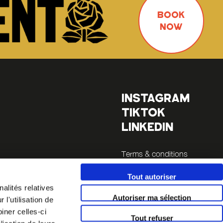
BOOK
NOW
INSTAGRAM
TIKTOK
LINKEDIN
Terms & conditions
Legals
Tout autoriser
es
alités relatives
Autoriser ma sélection
l'utilisation de
la Sucrière
iner celles-ci
Tout refuser