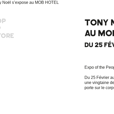
OP
TONY 
P
AU MO
TORE
DU 25 FÉ
Expo of the Peo
Du 25 Février a
une vingtaine de
porte sur le cor