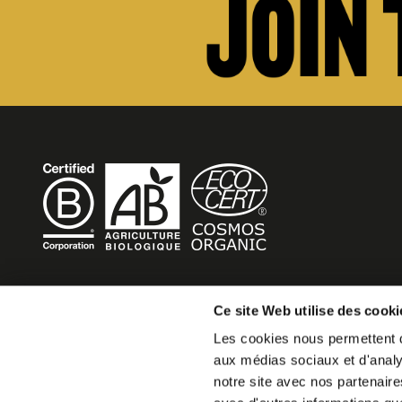
BECOME MOB
Ce site Web utilise des cooki
Les cookies nous permettent de
MOB HOTEL is growing into a cooperative movement
aux médias sociaux et d'analys
If you want to create your own MOB HOTEL and belong t
notre site avec nos partenaire
movement,