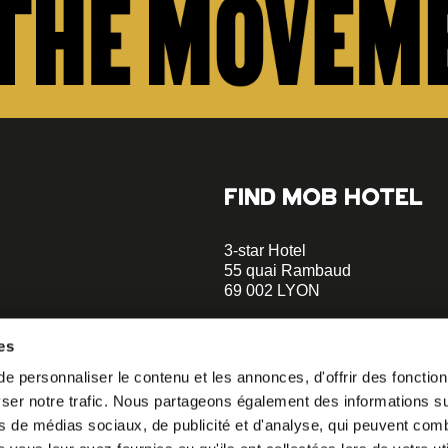
FIND MOB HOTEL
3-star Hotel
55 quai Rambaud
69 002 LYON
+33 4 58 55 55 88
es
A 5-minute walk to the Musée d
 personnaliser le contenu et les annonces, d'offrir des fonctionn
Confluences
er notre trafic. Nous partageons également des informations sur 
A 2-minute walk to Le Sucre et 
o our
s de médias sociaux, de publicité et d'analyse, qui peuvent comb
helloparis@mobhotel.com