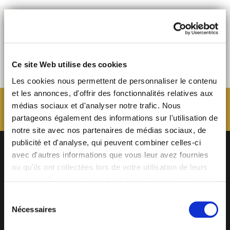
Ce site Web utilise des cookies
Les cookies nous permettent de personnaliser le contenu
et les annonces, d'offrir des fonctionnalités relatives aux
médias sociaux et d'analyser notre trafic. Nous
partageons également des informations sur l'utilisation de
notre site avec nos partenaires de médias sociaux, de
publicité et d'analyse, qui peuvent combiner celles-ci
avec d'autres informations que vous leur avez fournies
ou qu'ils ont collectées lors de votre utilisation de leurs
services. Comme indiqué dans
la politique relative aux
cookies
, vous consentez au dépôt des cookies en
Sélection
cliquant sur « tout autoriser » ; vous refusez ce dépôt de
Nécessaires
du
cookies (sauf cookies nécessaires) en cliquant sur « tout
consentement
BECOME MOB
refuser ». Vous avez également la possibilité de