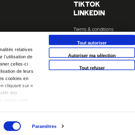
TIKTOK
LINKEDIN
Terms & conditions
Legals
Tout autoriser
es
alités relatives
Autoriser ma sélection
l'utilisation de
la Sucrière
iner celles-ci
Tout refuser
lisation de leurs
es cookies en
n cliquant sur «
alité des
 retirer votre
 politique
BORDEAUX
Paramètres