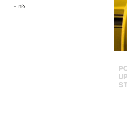
+ Info
P
U
S