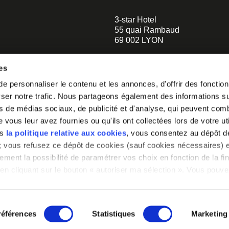
3-star Hotel
55 quai Rambaud
69 002 LYON
+33 4 58 55 55 88
es
A 5-minute walk to the Musée d
 personnaliser le contenu et les annonces, d'offrir des fonctionn
Confluences
er notre trafic. Nous partageons également des informations sur 
A 2-minute walk to Le Sucre et 
o our
s de médias sociaux, de publicité et d'analyse, qui peuvent comb
helloparis@mobhotel.com
vous leur avez fournies ou qu'ils ont collectées lors de votre uti
 you how to
ns
la politique relative aux cookies
, vous consentez au dépôt d
» ; vous refusez ce dépôt de cookies (sauf cookies nécessaires) e
ement la possibilité de paramétrer vos choix en fonction de la fin
en cliquant sur le bouton « autoriser ma sélection ». Vous pouvez
a notre outil de paramétrage des cookies, disponible dans notre
glet « mentions légales ».
LYON
CANNES
références
Statistiques
Marketing