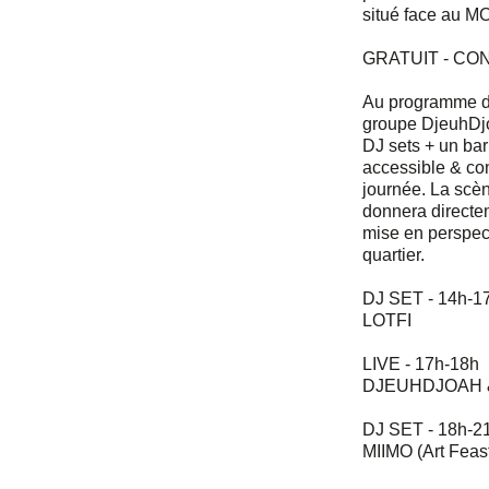
situé face au 
GRATUIT - CON
Au programme de 
groupe DjeuhDjo
DJ sets + un bar 
accessible & con
journée. La scèn
donnera directem
mise en perspec
quartier.
DJ SET - 14h-1
LOTFI
LIVE - 17h-18h
DJEUHDJOAH & 
DJ SET - 18h-2
MIIMO (Art Feas