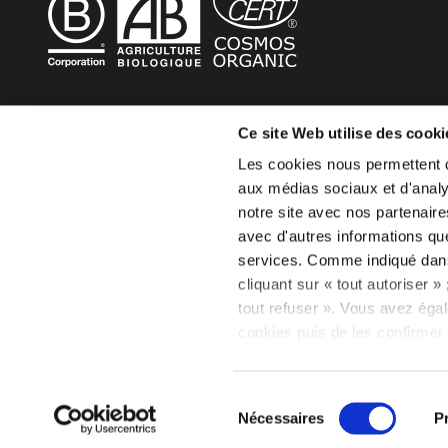
BECOME MOB
Ce site Web utilise des cooki
Les cookies nous permettent de
MOB HOTEL is growing into a cooperative movement
aux médias sociaux et d'analys
If you want to create your own MOB HOTEL and belong t
notre site avec nos partenaire
movement,
avec d'autres informations que 
just write to us and tell us about your project, we will tell
services. Comme indiqué da
become MOB.
cliquant sur « tout autoriser 
becomemob@mobhotel.com
tout refuser ». Vous avez égal
cookies puis de les confirmer 
consentement à tout moment vi
relative aux cookies sous l’on
Sélection
PARIS
Nécessaires
P
du