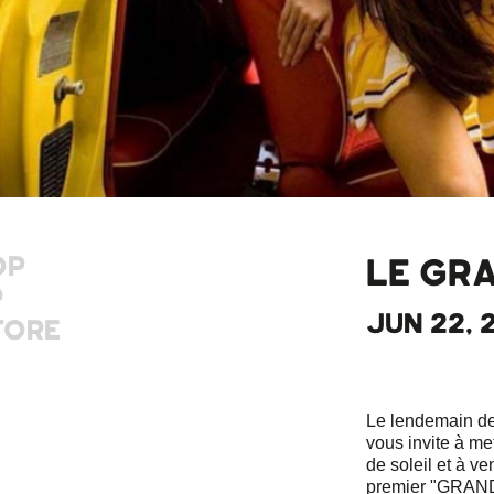
OP
LE GRA
P
JUN 22, 
TORE
Le lendemain de
vous invite à met
de soleil et à ve
premier "GRAND