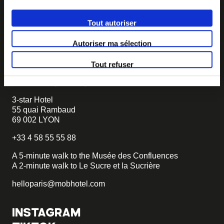
If you want to create your own MOB HOTEL and belong
Tout autoriser
to our movement,
just write to us and tell us about your
project, we will tell you how to become MOB.
Autoriser ma sélection
becomemob@mobhotel.com
Tout refuser
FIND MOB HOTEL
3-star Hotel
55 quai Rambaud
69 002 LYON
+33 4 58 55 55 88
A 5-minute walk to the Musée des Confluences
A 2-minute walk to Le Sucre et la Sucrière
helloparis@mobhotel.com
INSTAGRAM