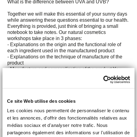
What is the difference between UVA and UVB?
Together we will make this essential of your sunny days
while answering these questions essential to our health.
Everything is provided, just think of bringing a small
notebook to take notes. Our natural cosmetics
workshops take place in 3 phases:
- Explanations on the origin and the functional role of
each ingredient used in the manufactured product
- Explanations on the technique of manufacture of the
product
- Manufacture and personalization of the product You
leave the workshop with the product that you yourself
have made and all the know-how to be able to remake it
at home.
You will have all the keys in hand to become a real
Ce site Web utilise des cookies
Consom'Acteur!
Les cookies nous permettent de personnaliser le contenu
et les annonces, d'offrir des fonctionnalités relatives aux
médias sociaux et d'analyser notre trafic. Nous
partageons également des informations sur l'utilisation de