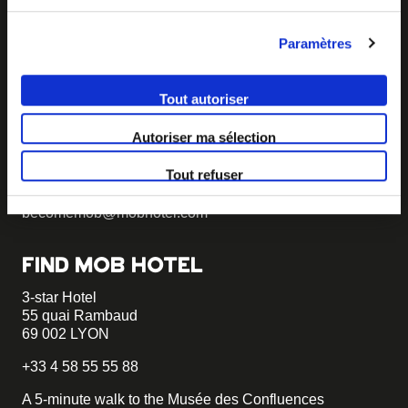
Paramètres
BECOME MOB
Tout autoriser
MOB HOTEL is growing into a cooperative movement
Autoriser ma sélection
If you want to create your own MOB HOTEL and belong
to our movement,
just write to us and tell us about your
Tout refuser
project, we will tell you how to become MOB.
becomemob@mobhotel.com
FIND MOB HOTEL
3-star Hotel
55 quai Rambaud
69 002 LYON
+33 4 58 55 55 88
A 5-minute walk to the Musée des Confluences