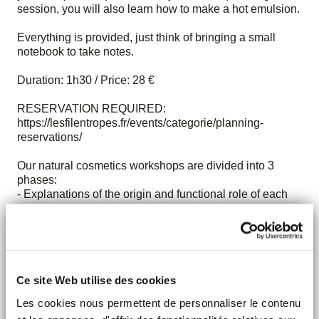
session, you will also learn how to make a hot emulsion.
Everything is provided, just think of bringing a small
notebook to take notes.
Duration: 1h30 / Price: 28 €
RESERVATION REQUIRED:
https://lesfilentropes.fr/events/categorie/planning-
reservations/
Our natural cosmetics workshops are divided into 3
phases:
- Explanations of the origin and functional role of each
ingredient used in the manufactured product
- Explanations on the product manufacturing technique
- Product manufacture and customization
You leave the workshop with the product you have made
yourself and all the know-how to be able to do it at
Ce site Web utilise des cookies
home. You will have all the keys in hand to become a
Les cookies nous permettent de personnaliser le contenu
real Consom'Acteur!