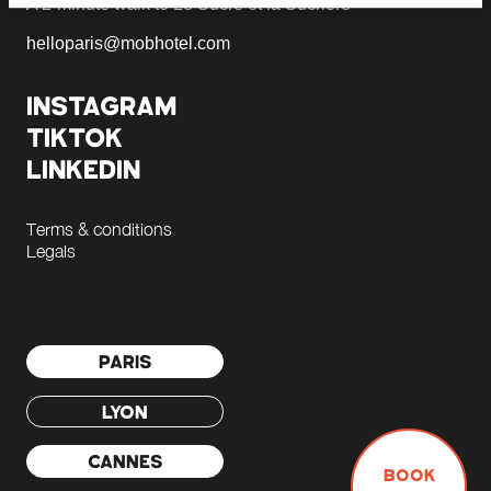
A 2-minute walk to Le Sucre et la Sucrière
helloparis@mobhotel.com
INSTAGRAM
TIKTOK
LINKEDIN
Terms & conditions
Legals
PARIS
LYON
CANNES
BOOK