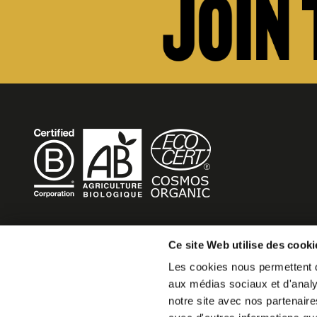
BECOME MOB
Ce site Web utilise des cooki
Les cookies nous permettent de
MOB HOTEL is growing into a cooperative movement
aux médias sociaux et d'analys
If you want to create your own MOB HOTEL and belong t
notre site avec nos partenaire
movement,