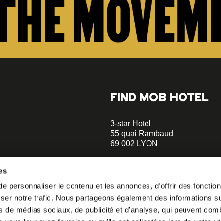
FIND MOB HOTEL
3-star Hotel
55 quai Rambaud
69 002 LYON
+33 4 58 55 55 88
es
A 5-minute walk to the Musée d
 personnaliser le contenu et les annonces, d'offrir des fonctionn
Confluences
er notre trafic. Nous partageons également des informations sur 
A 2-minute walk to Le Sucre et 
o our
s de médias sociaux, de publicité et d'analyse, qui peuvent comb
helloparis@mobhotel.com