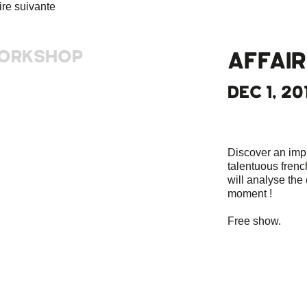
ORKSHOP
AFFAIR
DEC 1, 201
Discover an imp
talentuous frenc
will analyse the 
moment !
Free show.