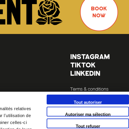
BOOK
NOW
INSTAGRAM
TIKTOK
LINKEDIN
Terms & conditions
Legals
Tout autoriser
es
alités relatives
Autoriser ma sélection
l'utilisation de
la Sucrière
iner celles-ci
Tout refuser