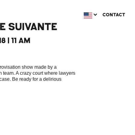
CONTACT
E SUIVANTE
8 | 11 AM
rovisation show made by a
h team. A crazy court where lawyers
case. Be ready for a delirious