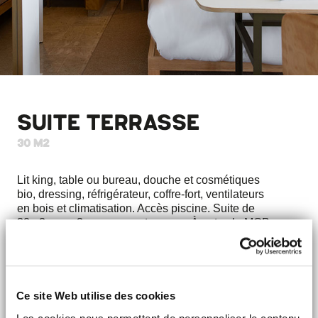
SUITE TERRASSE
30 m2
Lit king, table ou bureau, douche et cosmétiques
bio, dressing, réfrigérateur, coffre-fort, ventilateurs
en bois et climatisation. Accès piscine. Suite de
30m2, pour 2 personnes, terrasse. À noter, le MOB
a réhabilité un lieu existant, les superficies peuvent
donc changer d'une chambre à l'autre.
VOIR LES TARIFS
Ce site Web utilise des cookies