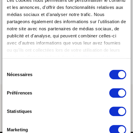
Les cookies nous permettent de personnaliser le contenu
et les annonces, d'offrir des fonctionnalités relatives aux
médias sociaux et d'analyser notre trafic. Nous
WIFI
partageons également des informations sur l'utilisation de
notre site avec nos partenaires de médias sociaux, de
KING SIZE BED
publicité et d'analyse, qui peuvent combiner celles-ci
avec d'autres informations que vous leur avez fournies
ou qu'ils ont collectées lors de votre utilisation de leurs
ORGANIC COSMETICS
services. Comme indiqué dans
la politique relative aux
cookies
, vous consentez au dépôt des cookies en
Sélection
cliquant sur « tout autoriser » ; vous refusez ce dépôt de
Nécessaires
du
cookies (sauf cookies nécessaires) en cliquant sur « tout
consentement
refuser ». Vous avez également la possibilité de
paramétrer vos choix en fonction de la finalité des
Préférences
cookies puis de les confirmer en cliquant sur le bouton «
autoriser ma sélection ». Vous pouvez retirer votre
Statistiques
consentement à tout moment via notre outil de
paramétrage des cookies, disponible dans notre politique
relative aux cookies sous l’onglet « mentions légales ».
Marketing