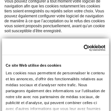
Vous pouvez configurer à tout moment votre logiciel de
navigation afin que les cookies notamment les cookies
tiers soient enregistrés ou rejetés selon votre choix. Vous
pouvez également configurer votre logiciel de navigation
de manière à ce que l'acceptation ou le refus des cookies
vous soient proposés ponctuellement, avant qu'un cookie
soit susceptible d'être enregistré.
Si vous avez accepté dans votre logiciel de navigation
l’enregistrement de cookies dans votre Terminal, les
cookies intégrés dans les pages et contenus que vous
avez consultés pourront être stockés temporairement dans
un espace dédié de votre Terminal pendant leur durée de
Ce site Web utilise des cookies
validité. Ils y seront lisibles uniquement par leur émetteur.
Si vous refusez l'enregistrement de cookies ou si vous
Les cookies nous permettent de personnaliser le contenu
supprimez ceux qui y sont enregistrés, vous ne pourrez
et les annonces, d'offrir des fonctionnalités relatives aux
plus bénéficier de certaines fonctionnalités nécessaires
médias sociaux et d'analyser notre trafic. Nous
pour naviguer sur certaines pages de notre Site. Le cas
échéant, nous déclinons toute responsabilité pour les
partageons également des informations sur l'utilisation de
conséquences liées au fonctionnement dégradé de nos
notre site avec nos partenaires de médias sociaux, de
services.
publicité et d'analyse, qui peuvent combiner celles-ci
avec d'autres informations que vous leur avez fournies
La configuration des cookies varie pour chacun des