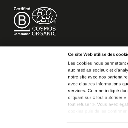
BECOME MOB
Ce site Web utilise des cooki
Les cookies nous permettent de
MOB HOTEL se développe en un véritable mouvement co
aux médias sociaux et d'analys
Vous souhaitez créer votre MOB HOTEL et prendre part 
notre site avec nos partenaire
mouvement,
avec d'autres informations que 
écrivez-nous et racontez nous votre projet, nous vous d
services. Comme indiqué da
faire.
cliquant sur « tout autoriser 
becomemob@mobhotel.com
tout refuser ». Vous avez égal
cookies puis de les confirmer 
consentement à tout moment vi
relative aux cookies sous l’on