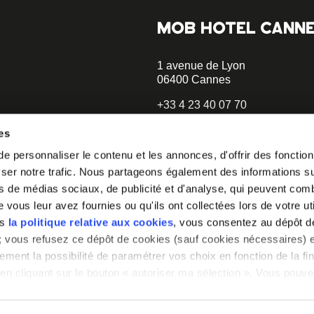
MOB HOTEL CANN
1 avenue de Lyon
06400 Cannes
+33 4 23 40 07 70
hellocannes@mobhotel.com
es
 personnaliser le contenu et les annonces, d'offrir des fonctionn
opératif.
er notre trafic. Nous partageons également des informations sur 
à notre
s de médias sociaux, de publicité et d'analyse, qui peuvent comb
vous leur avez fournies ou qu'ils ont collectées lors de votre uti
irons comment
ns
la politique relative aux cookies
, vous consentez au dépôt d
» ; vous refusez ce dépôt de cookies (sauf cookies nécessaires) e
ement la possibilité de paramétrer vos choix en fonction de la fin
en cliquant sur le bouton « autoriser ma sélection ». Vous pouvez
a notre outil de paramétrage des cookies, disponible dans notre
glet « mentions légales ».