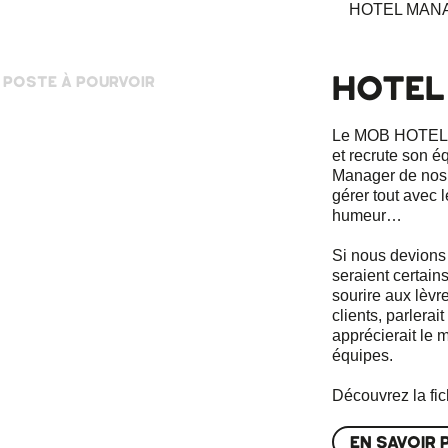
HOTEL
1 POSTE À POURVOIR
Le MOB HOTEL o
et recrute son é
Manager de nos r
gérer tout avec 
humeur…
Si nous devions 
seraient certains 
sourire aux lèvre
clients, parlera
apprécierait le 
équipes.
Découvrez la fich
EN SAVOIR 