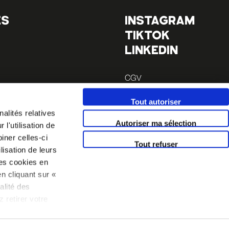
ES
INSTAGRAM
TIKTOK
LINKEDIN
CGV
Mentions légales
Tout autoriser
alités relatives
Autoriser ma sélection
l'utilisation de
iner celles-ci
Tout refuser
lisation de leurs
es cookies en
n cliquant sur «
alité des
 retirer votre
 politique