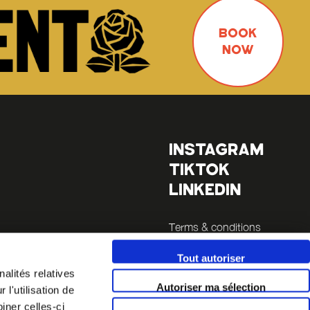
BOOK
NOW
INSTAGRAM
TIKTOK
LINKEDIN
Terms & conditions
Legals
Tout autoriser
alités relatives
inutes
Autoriser ma sélection
l'utilisation de
 14 (a 5
iner celles-ci