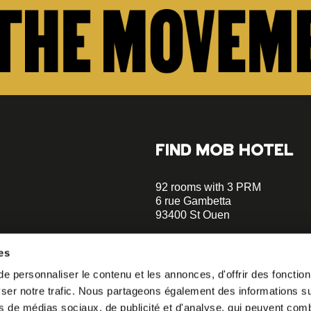
FIND MOB HOTEL
92 rooms with 3 PRM
6 rue Gambetta
93400 St Ouen
+33 1 470 070 70
es
Parking on site - Book
 personnaliser le contenu et les annonces, d'offrir des fonctionn
Metro Garibaldi - Line 13 (a 5 m
er notre trafic. Nous partageons également des informations sur 
walks)
o our
Metro Mairie de St-Ouen - Ligne
s de médias sociaux, de publicité et d'analyse, qui peuvent comb