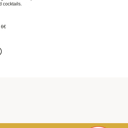
 cocktails.
t 6€