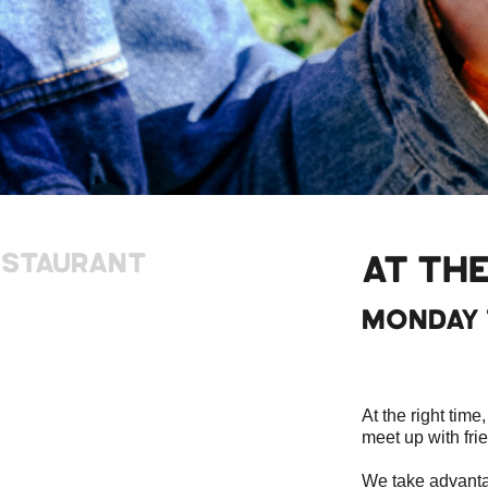
ESTAURANT
AT THE
MONDAY 
At the right time
meet up with frie
We take advantag