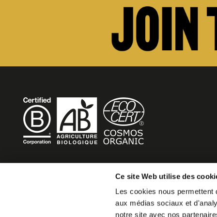
BECOME MOB
Ce site Web utilise des cooki
Les cookies nous permettent de
MOB HOTEL is growing into a cooperative movement
aux médias sociaux et d'analys
If you want to create your own MOB HOTEL and belong t
notre site avec nos partenaire