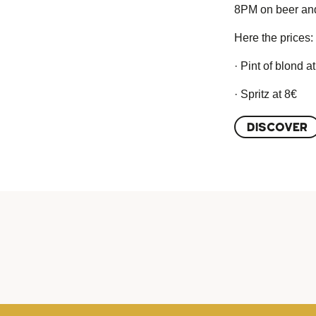
8PM on beer and
Here the prices:
· Pint of blond a
· Spritz at 8€
DISCOVER