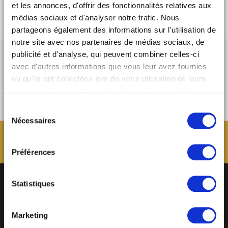
Blog :
http://storiesbyprisca.fr
et les annonces, d'offrir des fonctionnalités relatives aux
médias sociaux et d'analyser notre trafic. Nous
partageons également des informations sur l'utilisation de
notre site avec nos partenaires de médias sociaux, de
publicité et d'analyse, qui peuvent combiner celles-ci
avec d'autres informations que vous leur avez fournies
ou qu'ils ont collectées lors de votre utilisation de leurs
services. Comme indiqué dans
la politique relative aux
cookies
, vous consentez au dépôt des cookies en
Sélection
cliquant sur « tout autoriser » ; vous refusez ce dépôt de
Nécessaires
du
cookies (sauf cookies nécessaires) en cliquant sur « tout
consentement
refuser ». Vous avez également la possibilité de
paramétrer vos choix en fonction de la finalité des
Préférences
cookies puis de les confirmer en cliquant sur le bouton «
autoriser ma sélection ». Vous pouvez retirer votre
Statistiques
consentement à tout moment via notre outil de
paramétrage des cookies, disponible dans notre politique
relative aux cookies sous l’onglet « mentions légales ».
Marketing