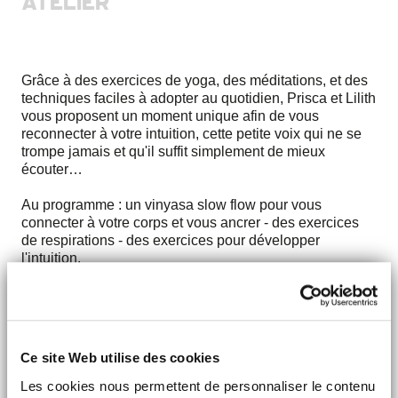
ATELIER
Grâce à des exercices de yoga, des méditations, et des
techniques faciles à adopter au quotidien, Prisca et Lilith
vous proposent un moment unique afin de vous
reconnecter à votre intuition, cette petite voix qui ne se
trompe jamais et qu'il suffit simplement de mieux
écouter…
Au programme : un vinyasa slow flow pour vous
connecter à votre corps et vous ancrer - des exercices
de respirations - des exercices pour développer
l'intuition.
Prix : 30 €, sur inscription :
https://www.weezevent.com/atelier-yoga-et-intuition-au-
mob-hotel
Ce site Web utilise des cookies
Pour en voir plus : Lilith et Prisca
Site :
http://lilith-tarot.jimdo.com
Les cookies nous permettent de personnaliser le contenu