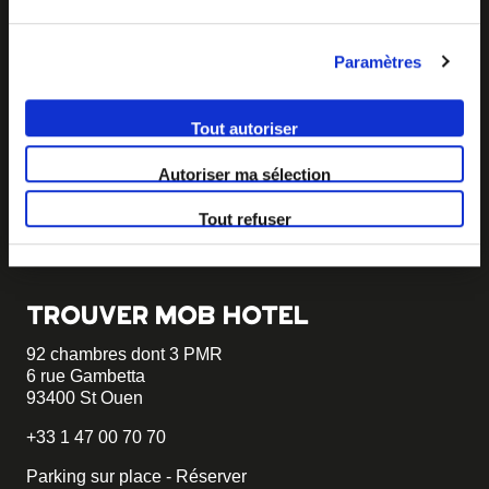
Paramètres
BECOME MOB
MOB HOTEL se développe en un véritable mouvement
Tout autoriser
coopératif.
Vous souhaitez créer votre MOB HOTEL et prendre part
Autoriser ma sélection
à notre mouvement,
écrivez-nous et racontez nous votre
projet, nous vous dirons comment faire.
Tout refuser
becomemob@mobhotel.com
TROUVER MOB HOTEL
92 chambres dont 3 PMR
6 rue Gambetta
93400 St Ouen
+33 1 47 00 70 70
Parking sur place - Réserver