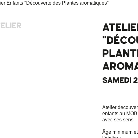
ELIER
ATELI
"DÉCO
PLANT
AROMA
SAMEDI 21
Atelier découve
enfants au MOB 
avec ses sens
Âge minimum et 