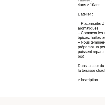
l’atelier :
4ans > 10ans
L’atelier :
– Reconnaître à l
aromatiques
– Comment les ut
épices, huiles e
– Nous terminero
préparant un pet
puissent reparti
bio)
Dans la cour du
la terrasse chau
> Inscription