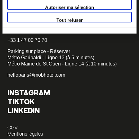
TROUVER MOB HOTEL
Autoriser ma sélection
92 chambres dont 3 PMR
Tout refuser
6 rue Gambetta
93400 St Ouen
+33 1 47 00 70 70
Parking sur place - Réserver
Métro Garibaldi - Ligne 13 (à 5 minutes)
Métro Mairie de St Ouen - Ligne 14 (à 10 minutes)
helloparis@mobhotel.com
INSTAGRAM
TIKTOK
LINKEDIN
CGV
Mentions légales