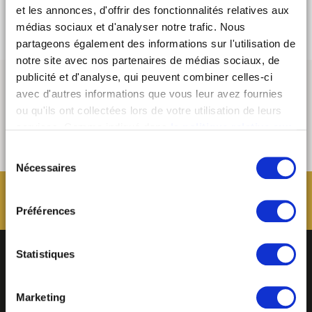
et les annonces, d'offrir des fonctionnalités relatives aux
médias sociaux et d'analyser notre trafic. Nous
partageons également des informations sur l'utilisation de
notre site avec nos partenaires de médias sociaux, de
publicité et d'analyse, qui peuvent combiner celles-ci
avec d'autres informations que vous leur avez fournies
ou qu'ils ont collectées lors de votre utilisation de leurs
services. Comme indiqué dans
la politique relative aux
cookies
, vous consentez au dépôt des cookies en
Sélection
cliquant sur « tout autoriser » ; vous refusez ce dépôt de
Nécessaires
du
cookies (sauf cookies nécessaires) en cliquant sur « tout
consentement
refuser ». Vous avez également la possibilité de
paramétrer vos choix en fonction de la finalité des
Préférences
cookies puis de les confirmer en cliquant sur le bouton «
autoriser ma sélection ». Vous pouvez retirer votre
Statistiques
consentement à tout moment via notre outil de
paramétrage des cookies, disponible dans notre politique
relative aux cookies sous l’onglet « mentions légales ».
Marketing