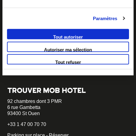
Paramètres
BECOME MOB
MOB HOTEL se développe en un véritable mouvement
Tout autoriser
coopératif.
Autoriser ma sélection
Vous souhaitez créer votre MOB HOTEL et prendre part
à notre mouvement,
écrivez-nous et racontez nous votre
projet, nous vous dirons comment faire.
Tout refuser
becomemob@mobhotel.com
TROUVER MOB HOTEL
92 chambres dont 3 PMR
6 rue Gambetta
93400 St Ouen
+33 1 47 00 70 70
Parking sur place - Réserver