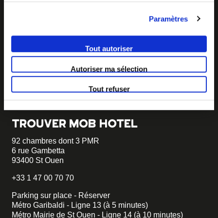
BECOME MOB
Paramètres
MOB HOTEL se développe en un véritable mouvement
coopératif.
Tout autoriser
Vous souhaitez créer votre MOB HOTEL et prendre part
à notre mouvement,
écrivez-nous et racontez nous votre
Autoriser ma sélection
projet, nous vous dirons comment faire.
Tout refuser
becomemob@mobhotel.com
TROUVER MOB HOTEL
92 chambres dont 3 PMR
6 rue Gambetta
93400 St Ouen
+33 1 47 00 70 70
Parking sur place - Réserver
Métro Garibaldi - Ligne 13 (à 5 minutes)
Métro Mairie de St Ouen - Ligne 14 (à 10 minutes)