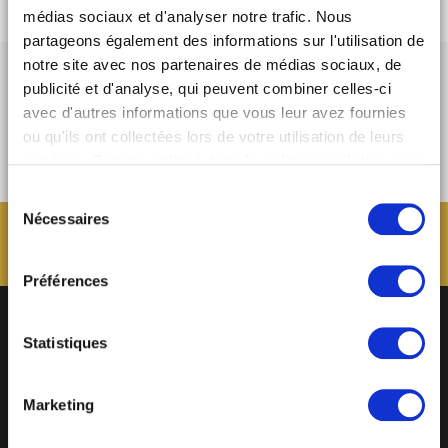
médias sociaux et d'analyser notre trafic. Nous
partageons également des informations sur l'utilisation de
notre site avec nos partenaires de médias sociaux, de
publicité et d'analyse, qui peuvent combiner celles-ci
avec d'autres informations que vous leur avez fournies
ou qu'ils ont collectées lors de votre utilisation de leurs
services. Comme indiqué dans
la politique relative aux
cookies
, vous consentez au dépôt des cookies en
Sélection
cliquant sur « tout autoriser » ; vous refusez ce dépôt de
Nécessaires
du
cookies (sauf cookies nécessaires) en cliquant sur « tout
consentement
refuser ». Vous avez également la possibilité de
paramétrer vos choix en fonction de la finalité des
Préférences
cookies puis de les confirmer en cliquant sur le bouton «
autoriser ma sélection ». Vous pouvez retirer votre
Statistiques
consentement à tout moment via notre outil de
paramétrage des cookies, disponible dans notre politique
relative aux cookies sous l’onglet « mentions légales ».
Marketing