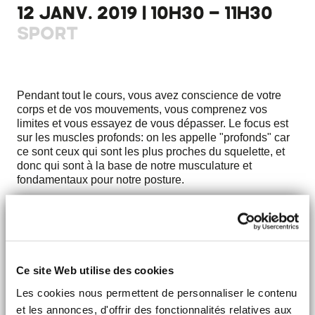
12 JANV. 2019 | 10H30 - 11H30
SPORT
Pendant tout le cours, vous avez conscience de votre
corps et de vos mouvements, vous comprenez vos
limites et vous essayez de vous dépasser. Le focus est
sur les muscles profonds: on les appelle "profonds" car
ce sont ceux qui sont les plus proches du squelette, et
donc qui sont à la base de notre musculature et
fondamentaux pour notre posture.
Move your flow permet de trouver un équilibre à la fois
dans son corps et dans sa tête, tout en travaillant super
efficacement ses muscles. Vous ressortirez de ce cours
plein d'énergie et de force!
Ce site Web utilise des cookies
Prix : 16 €
Les cookies nous permettent de personnaliser le contenu
et les annonces, d'offrir des fonctionnalités relatives aux