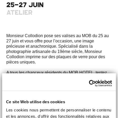
25-27 JUIN
ATELIER
Monsieur Collodion pose ses valises au MOB du 25 au
27 juin et vous offre pour l’occasion, une image
précieuse et anachronique. Spécialisé dans la
photographie artisanale du 19ème siècle, Monsieur
Collodion imprime sur des plaques de verre pour des
pièces uniques.
A tous les chanceux résidents du MOB HOTEL, tentez
de gagner votre portrait pour tout séjour passé chez
nous entre les 25 et 27 juin. Seul, avec votre moitié ou
un être cher, le MOB vous offre une expérience
précieuse.
Ce site Web utilise des cookies
RÉSERVER UN CRÉNEAU
Les cookies nous permettent de personnaliser le contenu
et les annonces, d'offrir des fonctionnalités relatives aux