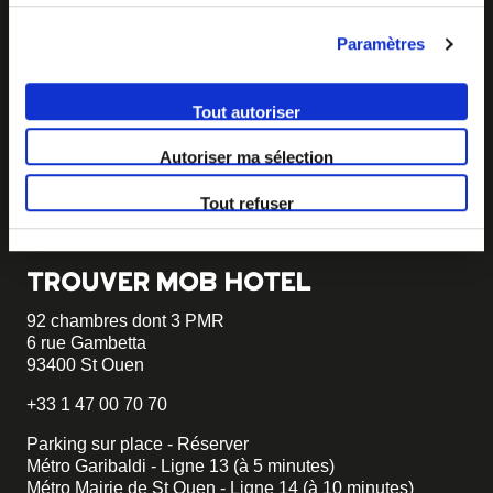
BECOME MOB
Paramètres
MOB HOTEL se développe en un véritable mouvement
coopératif.
Tout autoriser
Vous souhaitez créer votre MOB HOTEL et prendre part
Autoriser ma sélection
à notre mouvement,
écrivez-nous et racontez nous votre
projet, nous vous dirons comment faire.
Tout refuser
becomemob@mobhotel.com
TROUVER MOB HOTEL
92 chambres dont 3 PMR
6 rue Gambetta
93400 St Ouen
+33 1 47 00 70 70
Parking sur place - Réserver
Métro Garibaldi - Ligne 13 (à 5 minutes)
Métro Mairie de St Ouen - Ligne 14 (à 10 minutes)