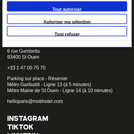
à notre mouvement,
écrivez-nous et racontez nous votre
projet, nous vous dirons comment faire.
Tout autoriser
becomemob@mobhotel.com
Autoriser ma sélection
TROUVER MOB HOTEL
Tout refuser
92 chambres dont 3 PMR
6 rue Gambetta
93400 St Ouen
+33 1 47 00 70 70
Parking sur place - Réserver
Métro Garibaldi - Ligne 13 (à 5 minutes)
Métro Mairie de St Ouen - Ligne 14 (à 10 minutes)
helloparis@mobhotel.com
INSTAGRAM
TIKTOK