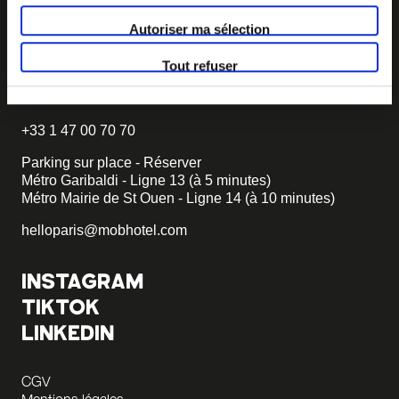
TROUVER MOB HOTEL
Autoriser ma sélection
92 chambres dont 3 PMR
Tout refuser
6 rue Gambetta
93400 St Ouen
+33 1 47 00 70 70
Parking sur place - Réserver
Métro Garibaldi - Ligne 13 (à 5 minutes)
Métro Mairie de St Ouen - Ligne 14 (à 10 minutes)
helloparis@mobhotel.com
INSTAGRAM
TIKTOK
LINKEDIN
CGV