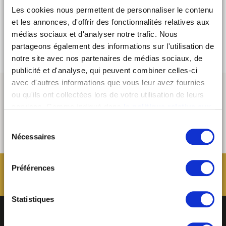
47 00 70 70
Les cookies nous permettent de personnaliser le contenu
et les annonces, d'offrir des fonctionnalités relatives aux
VENIR À NOUS
médias sociaux et d'analyser notre trafic. Nous
partageons également des informations sur l'utilisation de
notre site avec nos partenaires de médias sociaux, de
publicité et d'analyse, qui peuvent combiner celles-ci
avec d'autres informations que vous leur avez fournies
ou qu'ils ont collectées lors de votre utilisation de leurs
services. Comme indiqué dans
la politique relative aux
cookies
, vous consentez au dépôt des cookies en
Sélection
cliquant sur « tout autoriser » ; vous refusez ce dépôt de
Nécessaires
du
cookies (sauf cookies nécessaires) en cliquant sur « tout
consentement
refuser ». Vous avez également la possibilité de
paramétrer vos choix en fonction de la finalité des
Préférences
cookies puis de les confirmer en cliquant sur le bouton «
autoriser ma sélection ». Vous pouvez retirer votre
Statistiques
consentement à tout moment via notre outil de
paramétrage des cookies, disponible dans notre politique