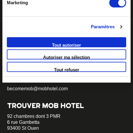
relative aux cookies sous l’onglet « mentions légales ».
Marketing
Paramètres
BECOME MOB
Tout autoriser
MOB HOTEL se développe en un véritable mouvement
coopératif.
Autoriser ma sélection
Vous souhaitez créer votre MOB HOTEL et prendre part
Tout refuser
à notre mouvement,
écrivez-nous et racontez nous votre
projet, nous vous dirons comment faire.
becomemob@mobhotel.com
TROUVER MOB HOTEL
92 chambres dont 3 PMR
6 rue Gambetta
93400 St Ouen