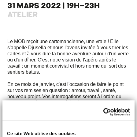
31 MARS 2022 | 19H-23H
ATELIER
Le MOB reçoit une cartomancienne, une vraie ! Elle
s'appelle Djusella et nous l'avons invitée à vous tirer les
cartes et à vous dire la bonne aventure autour d'un verre
ou d'un dîner. C'est notre vision de l'apéro après le
travail : un moment convivial et hors norme qui sort des
sentiers battus.
En ce mois de janvier, c'est l'occasion de faire le point
sur vos remises en question : amour, travail, santé,
nouveau projet. Vos interrogations seront à l'ordre du
jour et abordées en toute sérénité avec Djusella.
Un conseil : venez tôt pour réserver votre créneau divin !
Consultation offerte pendant votre apéro ou dîner.
Réservez une table auprès du service réservation : 01
Ce site Web utilise des cookies