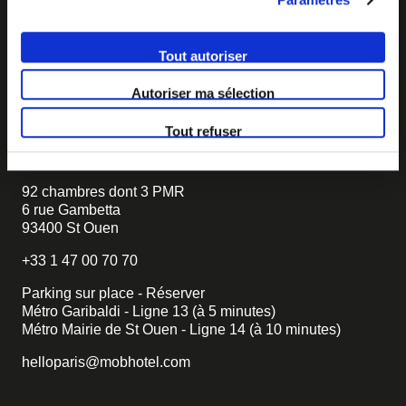
coopératif.
Vous souhaitez créer votre MOB HOTEL et prendre part
Tout autoriser
à notre mouvement,
écrivez-nous et racontez nous votre
projet, nous vous dirons comment faire.
Autoriser ma sélection
becomemob@mobhotel.com
Tout refuser
TROUVER MOB HOTEL
92 chambres dont 3 PMR
6 rue Gambetta
93400 St Ouen
+33 1 47 00 70 70
Parking sur place - Réserver
Métro Garibaldi - Ligne 13 (à 5 minutes)
Métro Mairie de St Ouen - Ligne 14 (à 10 minutes)
helloparis@mobhotel.com