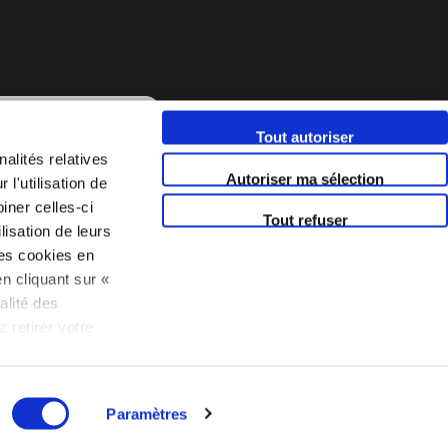
BORDEAUX
Tout autoriser
alités relatives
Autoriser ma sélection
l'utilisation de
iner celles-ci
Tout refuser
lisation de leurs
es cookies en
n cliquant sur «
alité des
 retirer votre
 politique
Paramètres