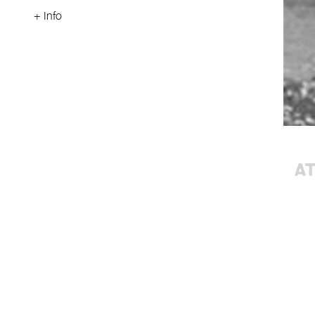
+ Info
AT