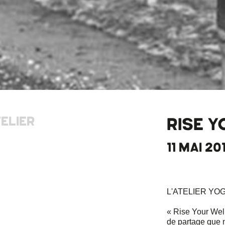
ELIER
RISE 
11 MAI 20
L'ATELIER YO
« Rise Your Wel
de partage que