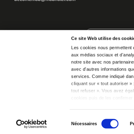
PARIS
Ce site Web utilise des cooki
Les cookies nous permettent de
aux médias sociaux et d'analys
notre site avec nos partenaire
avec d'autres informations que 
services. Comme indiqué da
cliquant sur « tout autoriser 
tout refuser ». Vous avez égal
cookies puis de les confirmer 
consentement à tout moment vi
relative aux cookies sous l’on
Sélection
Nécessaires
P
du