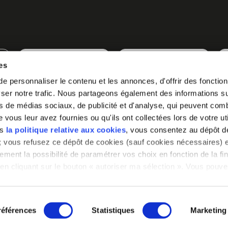
LYON
CANNES
es
 personnaliser le contenu et les annonces, d'offrir des fonctionn
er notre trafic. Nous partageons également des informations sur 
s de médias sociaux, de publicité et d'analyse, qui peuvent comb
vous leur avez fournies ou qu'ils ont collectées lors de votre uti
ns
la politique relative aux cookies
, vous consentez au dépôt d
» ; vous refusez ce dépôt de cookies (sauf cookies nécessaires) e
ement la possibilité de paramétrer vos choix en fonction de la fin
en cliquant sur le bouton « autoriser ma sélection ». Vous pouvez
a notre outil de paramétrage des cookies, disponible dans notre
glet « mentions légales ».
références
Statistiques
Marketing