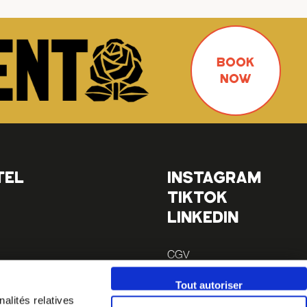
BOOK
NOW
TEL
INSTAGRAM
TIKTOK
LINKEDIN
CGV
Mentions légales
Tout autoriser
alités relatives
minutes)