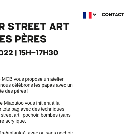
CONTACT
R STREET ART
DES PÈRES
2022 | 15H-17H30
 e MOB vous propose un atelier
n, nous célébrons les papas avec un
ête des pères !
se Miaoutoo vous initiera à la
e tote bag avec des techniques
 street art : pochoir, bombes (sans
re acrylique.
ère/enfant(s), avec ou sans pochoir,