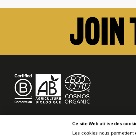
BECOME MOB
Ce site Web utilise des cooki
Les cookies nous permettent de
MOB HOTEL se développe en un véritable mouvement co