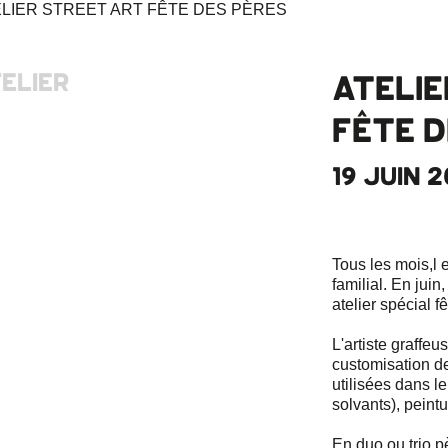
ELIER
ATELIE
FÊTE 
19 JUIN 
Tous les mois,l
familial. En jui
atelier spécial f
L'artiste graffeu
customisation d
utilisées dans le
solvants), peintu
En duo ou trio p