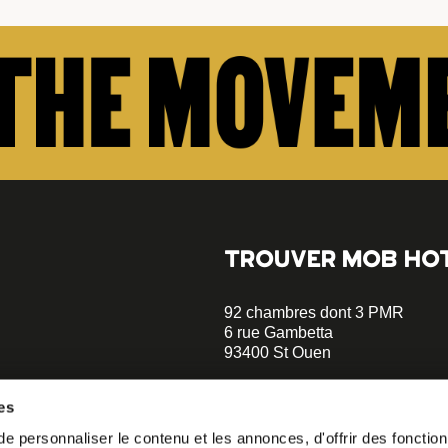
TROUVER MOB HO
92 chambres dont 3 PMR
6 rue Gambetta
93400 St Ouen
+33 1 47 00 70 70
es
Parking sur place - Réserver
 personnaliser le contenu et les annonces, d'offrir des fonctionn
opératif.
Métro Garibaldi - Ligne 13 (à 5 