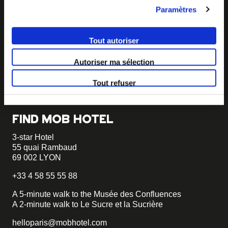
Paramètres
BECOME MOB
MOB HOTEL is growing into a cooperative movement
Tout autoriser
If you want to create your own MOB HOTEL and belong
to our movement,
just write to us and tell us about your
Autoriser ma sélection
project, we will tell you how to become MOB.
Tout refuser
becomemob@mobhotel.com
FIND MOB HOTEL
3-star Hotel
55 quai Rambaud
69 002 LYON
+33 4 58 55 55 88
A 5-minute walk to the Musée des Confluences
A 2-minute walk to Le Sucre et la Sucrière
helloparis@mobhotel.com