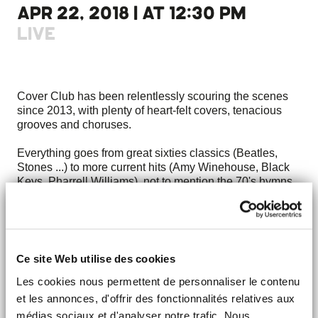
APR 22, 2018 | AT 12:30 PM
LIVE
Cover Club has been relentlessly scouring the scenes
since 2013, with plenty of heart-felt covers, tenacious
grooves and choruses.
Everything goes from great sixties classics (Beatles,
Stones ...) to more current hits (Amy Winehouse, Black
Keys, Pharrell Williams), not to mention the 70's hymns
(Queen, Bowie ...), the madness of the years 80
(Depeche Mode, Soft Cell), generation 90 (Blur, Nirvana,
Oasis…), nothing scares them!
Cover Club is already more than 150 concerts on the
Ce site Web utilise des cookies
clock and so many successes. Join the club !
Les cookies nous permettent de personnaliser le contenu
> Discover
et les annonces, d'offrir des fonctionnalités relatives aux
médias sociaux et d'analyser notre trafic. Nous