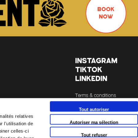
BOOK
NOW
INSTAGRAM
TIKTOK
LINKEDIN
Terms & conditions
Legals
Tout autoriser
es
alités relatives
Autoriser ma sélection
l'utilisation de
la Sucrière
iner celles-ci
Tout refuser