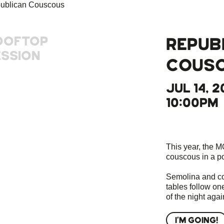
OOFTOP
REPUB
ESSION
COUS
JUL 14, 
10:00PM
This year, the M
couscous in a p
Semolina and co
tables follow on
of the night aga
I'M GOING!