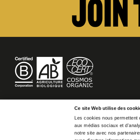
BECOME MOB
Ce site Web utilise des cooki
Les cookies nous permettent de
MOB HOTEL is growing into a cooperative movement
aux médias sociaux et d'analys
If you want to create your own MOB HOTEL and belong t
notre site avec nos partenaire
movement,