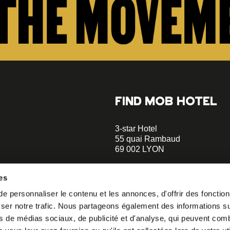
FIND MOB HOTEL
3-star Hotel
55 quai Rambaud
69 002 LYON
+33 4 58 55 55 88
es
A 5-minute walk to the Musée d
 personnaliser le contenu et les annonces, d'offrir des fonctionn
Confluences
er notre trafic. Nous partageons également des informations sur 
A 2-minute walk to Le Sucre et 
o our
s de médias sociaux, de publicité et d'analyse, qui peuvent comb
helloparis@mobhotel.com