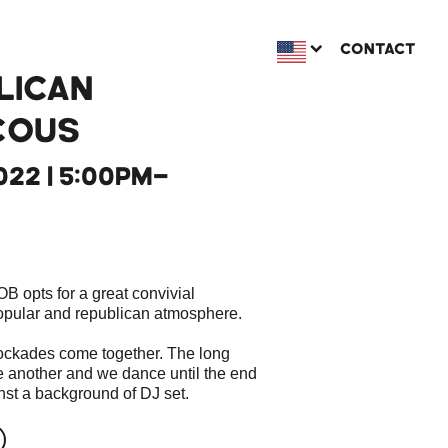
CONTACT
LICAN
COUS
2022 | 5:00PM-
OB opts for a great convivial
opular and republican atmosphere.
ckades come together. The long
e another and we dance until the end
inst a background of DJ set.