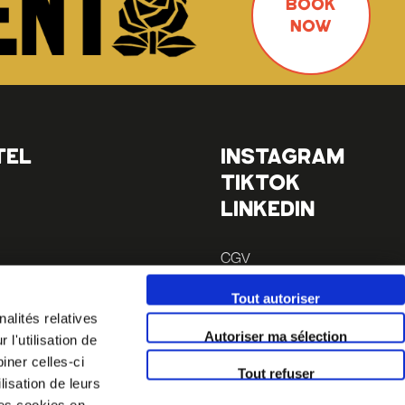
BOOK
NOW
TEL
INSTAGRAM
TIKTOK
LINKEDIN
CGV
Mentions légales
Tout autoriser
 à pieds
alités relatives
 à pieds
Autoriser ma sélection
l'utilisation de
iner celles-ci
Tout refuser
lisation de leurs