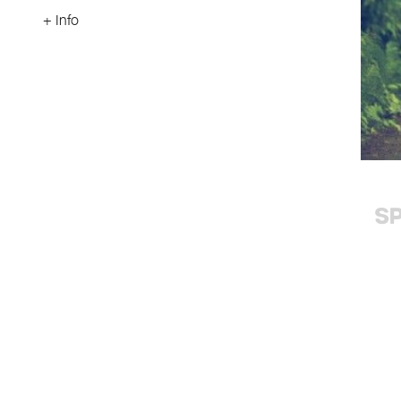
+ Info
S