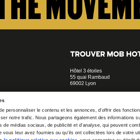
TROUVER MOB HO
Hôtel 3 étoiles
55 quai Rambaud
69002 Lyon
+33 4 58 55 55 88
es
Musée des Confluences à 5 min
 personnaliser le contenu et les annonces, d'offrir des fonctionn
opératif.
Le Sucre et la Sucrière à 2 min
er notre trafic. Nous partageons également des informations sur 
à notre
hellolyon@mobhotel.com
s de médias sociaux, de publicité et d'analyse, qui peuvent comb
vous leur avez fournies ou qu'ils ont collectées lors de votre uti
irons comment