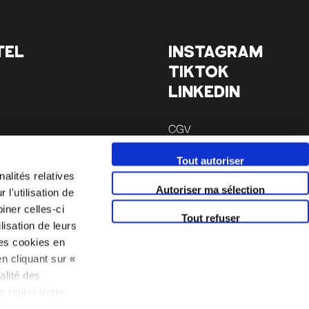
TEL
INSTAGRAM
TIKTOK
LINKEDIN
CGV
Mentions légales
Tout autoriser
 à pieds
alités relatives
 à pieds
Autoriser ma sélection
l'utilisation de
iner celles-ci
Tout refuser
lisation de leurs
es cookies en
n cliquant sur «
alité des
 retirer votre
 politique