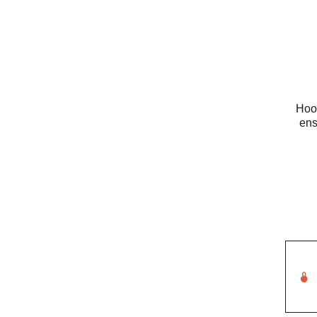
Hood
ens