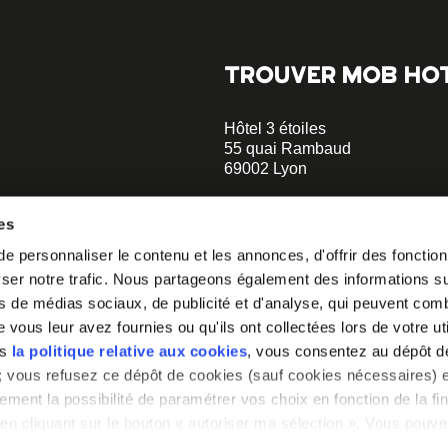
TROUVER MOB HO
Hôtel 3 étoiles
55 quai Rambaud
69002 Lyon
+33 4 58 55 55 88
es
Musée des Confluences à 5 min
 personnaliser le contenu et les annonces, d'offrir des fonctionn
opératif.
Le Sucre et la Sucrière à 2 min
er notre trafic. Nous partageons également des informations sur 
à notre
hellolyon@mobhotel.com
s de médias sociaux, de publicité et d'analyse, qui peuvent comb
vous leur avez fournies ou qu'ils ont collectées lors de votre uti
irons comment
ns
la politique relative aux cookies
, vous consentez au dépôt d
» ; vous refusez ce dépôt de cookies (sauf cookies nécessaires) e
ement la possibilité de paramétrer vos choix en fonction de la fin
en cliquant sur le bouton « autoriser ma sélection ». Vous pouvez
a notre outil de paramétrage des cookies, disponible dans notre