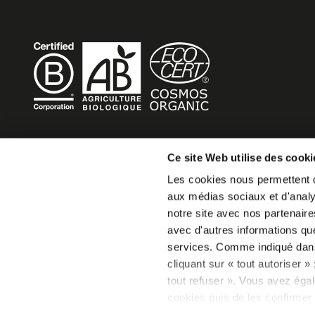
BECOME MOB
Ce site Web utilise des cooki
Les cookies nous permettent de
MOB HOTEL se développe en un véritable mouvement co
aux médias sociaux et d'analys
Vous souhaitez créer votre MOB HOTEL et prendre part 
notre site avec nos partenaire
mouvement,
avec d'autres informations que 
écrivez-nous et racontez nous votre projet, nous vous d
services. Comme indiqué da
faire.
cliquant sur « tout autoriser 
becomemob@mobhotel.com
tout refuser ». Vous avez égal
cookies puis de les confirmer 
consentement à tout moment vi