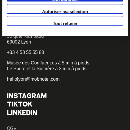
becomemob@mobhotel.com
Autoriser ma sélection
TROUVER MOB HOTEL
Tout refuser
Hôtel 3 étoiles
55 quai Rambaud
69002 Lyon
+33 4 58 55 55 88
Musée des Confluences à 5 min à pieds
Le Sucre et la Sucrière à 2 min à pieds
hellolyon@mobhotel.com
INSTAGRAM
TIKTOK
LINKEDIN
CGV