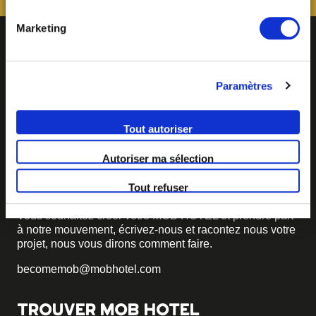
paramétrage des cookies, disponible dans notre politique
relative aux cookies sous l’onglet « mentions légales ».
Marketing
Paramètres
Tout autoriser
BECOME MOB
Autoriser ma sélection
MOB HOTEL se développe en un véritable mouvement
Tout refuser
coopératif.
Vous souhaitez créer votre MOB HOTEL et prendre part
à notre mouvement,
écrivez-nous et racontez nous votre
projet, nous vous dirons comment faire.
becomemob@mobhotel.com
TROUVER MOB HOTEL