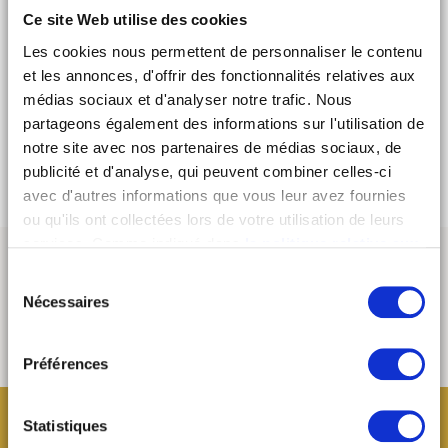
est reconnaissable parmi beaucoup de DJ, leur énergie
Ce site Web utilise des cookies
nous donne envie de les accompagner toute la nuit dans
leur selecta très élaborée et pointue.
Les cookies nous permettent de personnaliser le contenu
et les annonces, d'offrir des fonctionnalités relatives aux
FACEBOOK
médias sociaux et d'analyser notre trafic. Nous
partageons également des informations sur l'utilisation de
SOUNDCLOUD
notre site avec nos partenaires de médias sociaux, de
publicité et d'analyse, qui peuvent combiner celles-ci
avec d'autres informations que vous leur avez fournies
ou qu'ils ont collectées lors de votre utilisation de leurs
services. Comme indiqué dans
la politique relative aux
cookies
, vous consentez au dépôt des cookies en
Sélection
cliquant sur « tout autoriser » ; vous refusez ce dépôt de
Nécessaires
du
cookies (sauf cookies nécessaires) en cliquant sur « tout
consentement
refuser ». Vous avez également la possibilité de
paramétrer vos choix en fonction de la finalité des
Préférences
cookies puis de les confirmer en cliquant sur le bouton «
autoriser ma sélection ». Vous pouvez retirer votre
Statistiques
consentement à tout moment via notre outil de