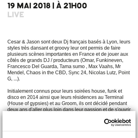
19 MAI 2018 | À 21H00
LIVE
Cesar & Jason sont deux Dj français basés à Lyon, leurs
styles très dansant et groovy leur ont permis de faire
plusieurs scènes importantes en France et de jouer aux
côtés de grands DJ / producteurs (Omar, Funkineven,
Francesco Del Guarda, Tama sumo , Max Vaahs, Mr
Mendel, Chaos in the CBD, Sync 24, Nicolas Lutz, Point
G, ...).
Initialement connus pour leurs soirées house, funk et
disco en 2014 ainsi que leurs résidences au Terminal
(House of gypsies) et au Groom, ils ont décidé pendant
deux ans d'aller plus loin dans leur passion et de s'ouvrir
à d'autres genres musicaux comme l’électro, breakbeat
et des sons plus minimalistes.
Leur style inhabituel et leur présence derrière le booth