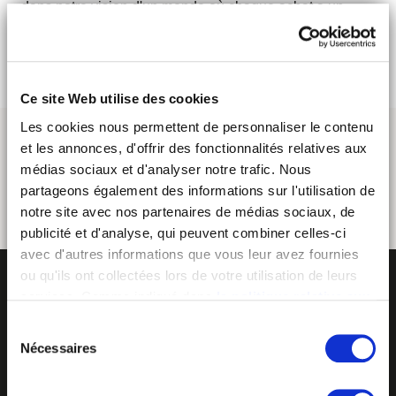
dans notre vision d'un monde où chaque achat a un
impact positif, renforçant notre engagement envers des
pratiques commerciales responsables et éthiques.
Ce site Web utilise des cookies
Les cookies nous permettent de personnaliser le contenu
et les annonces, d'offrir des fonctionnalités relatives aux
médias sociaux et d'analyser notre trafic. Nous
partageons également des informations sur l'utilisation de
notre site avec nos partenaires de médias sociaux, de
publicité et d'analyse, qui peuvent combiner celles-ci
avec d'autres informations que vous leur avez fournies
ou qu'ils ont collectées lors de votre utilisation de leurs
services. Comme indiqué dans
la politique relative aux
cookies
, vous consentez au dépôt des cookies en
Sélection
cliquant sur « tout autoriser » ; vous refusez ce dépôt de
Nécessaires
du
cookies (sauf cookies nécessaires) en cliquant sur « tout
consentement
refuser ». Vous avez également la possibilité de