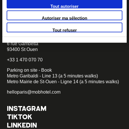
project, we will tell you how to become MOB.
Tout autoriser
becomemob@mobhotel.com
Autoriser ma sélection
FIND MOB HOTEL
Tout refuser
92 rooms with 3 PRM
6 rue Gambetta
93400 St Ouen
+33 1 470 070 70
Parking on site - Book
Metro Garibaldi - Line 13 (a 5 minutes walks)
Metro Mairie de St-Ouen - Ligne 14 (a 5 minutes walks)
helloparis@mobhotel.com
INSTAGRAM
TIKTOK
LINKEDIN