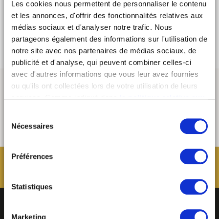
the streets of Abidjan and a faithful companion of John
Les cookies nous permettent de personnaliser le contenu
Pololo.
et les annonces, d'offrir des fonctionnalités relatives aux
médias sociaux et d'analyser notre trafic. Nous
FREE ENTRANCE
partageons également des informations sur l'utilisation de
notre site avec nos partenaires de médias sociaux, de
publicité et d'analyse, qui peuvent combiner celles-ci
avec d'autres informations que vous leur avez fournies
ou qu'ils ont collectées lors de votre utilisation de leurs
services. Comme indiqué dans
la politique relative aux
cookies
, vous consentez au dépôt des cookies en
Sélection
cliquant sur « tout autoriser » ; vous refusez ce dépôt de
Nécessaires
du
cookies (sauf cookies nécessaires) en cliquant sur « tout
consentement
refuser ». Vous avez également la possibilité de
paramétrer vos choix en fonction de la finalité des
Préférences
cookies puis de les confirmer en cliquant sur le bouton «
autoriser ma sélection ». Vous pouvez retirer votre
Statistiques
consentement à tout moment via notre outil de
paramétrage des cookies, disponible dans notre politique
relative aux cookies sous l’onglet « mentions légales ».
Marketing