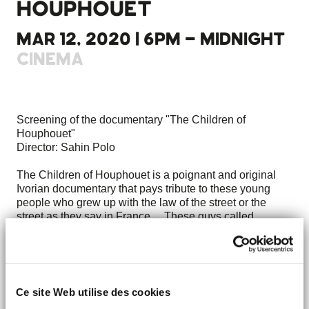
HOUPHOUET
MAR 12, 2020 | 6PM - MIDNIGHT
CINEMA
Screening of the documentary "The Children of
Houphouet"
Director: Sahin Polo
The Children of Houphouet is a poignant and original
Ivorian documentary that pays tribute to these young
people who grew up with the law of the street or the
street as they say in France ... These guys called
Ziguehis begin to impose their street art in the homes of
the Ivory Coast, the best known is John Pololo whose
reputation will exceed the borders of the country.
This is the story behind this documentary "Les Enfants d’
Ce site Web utilise des cookies
Houphouët "directed by Sahin Polo, an ex Ziguehis from