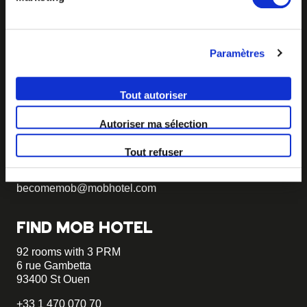
Paramètres
BECOME MOB
Tout autoriser
MOB HOTEL is growing into a cooperative movement
Autoriser ma sélection
If you want to create your own MOB HOTEL and belong
to our movement,
just write to us and tell us about your
Tout refuser
project, we will tell you how to become MOB.
becomemob@mobhotel.com
FIND MOB HOTEL
92 rooms with 3 PRM
6 rue Gambetta
93400 St Ouen
+33 1 470 070 70