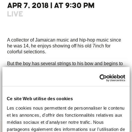
APR 7, 2018 | AT 9:30 PM
LIVE
A collector of Jamaican music and hip-hop music since
he was 14, he enjoys showing off his old 7inch for
colorful selections.
But the boy has several strings to his bow and begins to
build a serious disco. His pleasures vary between
house, techno, dub with the slogan: deepness ... Quality
above all, he never leaves his Djr 400 to stay classy and
efficient.
Ce site Web utilise des cookies
> Discover
Les cookies nous permettent de personnaliser le contenu
et les annonces, d'offrir des fonctionnalités relatives aux
médias sociaux et d'analyser notre trafic. Nous
partageons également des informations sur l'utilisation de