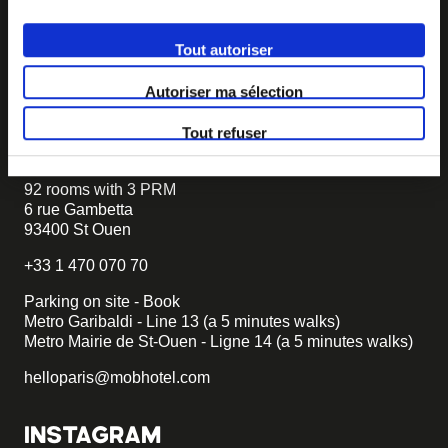
If you want to create your own MOB HOTEL and belong
to our movement,
just write to us and tell us about your
Tout autoriser
project, we will tell you how to become MOB.
Autoriser ma sélection
becomemob@mobhotel.com
Tout refuser
FIND MOB HOTEL
92 rooms with 3 PRM
6 rue Gambetta
93400 St Ouen
+33 1 470 070 70
Parking on site - Book
Metro Garibaldi - Line 13 (a 5 minutes walks)
Metro Mairie de St-Ouen - Ligne 14 (a 5 minutes walks)
helloparis@mobhotel.com
INSTAGRAM